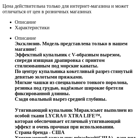
Цена действительна только для интернет-магазина и может
отличаться от цен в розничных магазинах
Описание
Характеристики
Описание
Эксклюзив. Модель представлена только в нашем
магазине!
Эффектный купальник с V-образным вырезом,
спереди изящная драпировка с принтом
стилизованным под морские канаты.
По центру купальника кокетливый разрез стянутый
девятью золотыми пряжками.
Мягкие чашки из специального тонкого поролона,
резинка под грудью, надёжные широкие бретели
фиксированной длинны.
Сзади овальный вырез средней глубины.
Утягивающий купальник Мираклсьют выполнен из
особой ткани LYCRA® XTRA LIFE™,
которая обеспечивает отличный утягивающий
эффект и очень прочная при использовании.
Страна бренда - США
Утягивающий купальник miraclesuit(США) - ваш вид